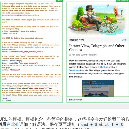
RL 的模板。模板包含一些简单的指令，这些指令会发送给我们的 I
稍后
在此处
详细了解语法。保存页面规则（
或
cmd + S
ctrl + S