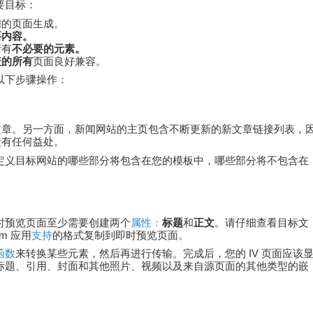
要目标：
们的页面生成。
要内容。
所有
不必要的元素。
盖的所有
页面良好兼容。
以下步骤操作：
文章。另一方面，新闻网站的主页包含不断更新的新文章链接列表，
没有任何益处。
定义目标网站的哪些部分将包含在您的模板中，哪些部分将不包含在
时预览页面至少需要创建两个
属性：
标题
和
正文
。请仔细查看目标文
m 应用
支持
的格式复制到即时预览页面。
函数
来转换某些元素，然后再进行传输。完成后，您的 IV 页面应该
标题、引用、封面和其他照片、视频以及来自源页面的其他类型的嵌