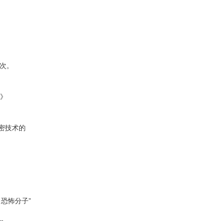
万次。
用》
加密技术的
ía a 恐怖分子”