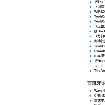
据The 
《困惑
WIRED
Tech
Tech
《卫报
据 Tec
《每日
彭博社
TechC
Silicon
BBC
据Nex
人。>
The Ve
西班牙
Wayerl
CNN 
超文本