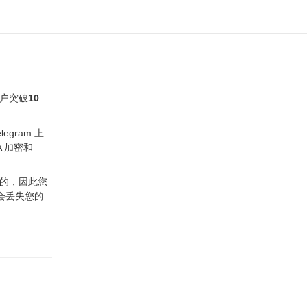
用户突破
10
gram 上
A 加密和
立的，因此您
会丢失您的