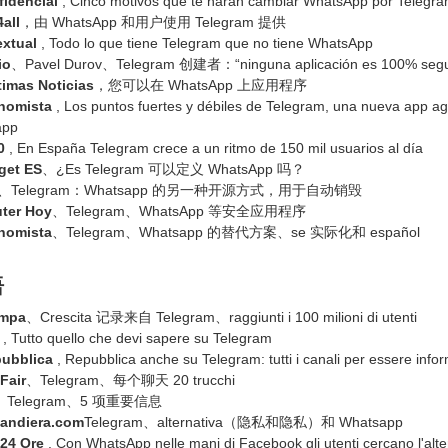
fidencial
, Cinco motivos que te harán cambiar WhatsApp por Telegr
all
，由 WhatsApp 和用户使用 Telegram 提供
extual
, Todo lo que tiene Telegram que no tiene WhatsApp
io
、Pavel Durov、Telegram 创建者：“ninguna aplicación es 100% segu
timas Noticias
，您可以在 WhatsApp 上应用程序
nomista
, Los puntos fuertes y débiles de Telegram, una nueva app ag
app
0
, En España Telegram crece a un ritmo de 150 mil usuarios al día
get ES
、¿Es Telegram 可以定义 WhatsApp 吗？
、Telegram：Whatsapp 的另一种开源方式，用于自动销毁
ter Hoy
、Telegram、WhatsApp 等安全应用程序
nomista
、Telegram、Whatsapp 的替代方案、se 实际化和 español
语
ampa
、Crescita 记录来自 Telegram、raggiunti i 100 milioni di utenti
, Tutto quello che devi sapere su Telegram
ubblica
, Repubblica anche su Telegram: tutti i canali per essere infor
Fair
、Telegram、每个聊天 20 trucchi
、Telegram、5 项重要信息
andiera.com
Telegram、alternativa（隐私和隐私）和 Whatsapp
 24 Ore
, Con WhatsApp nelle mani di Facebook gli utenti cercano l'alte