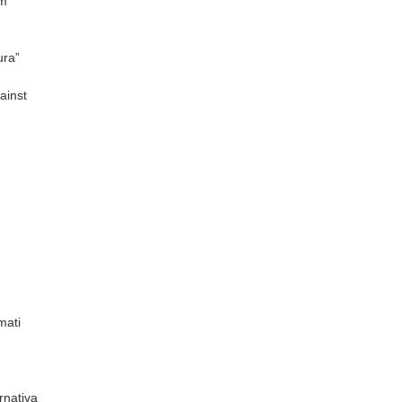
am
ra”
ainst
mati
rnativa