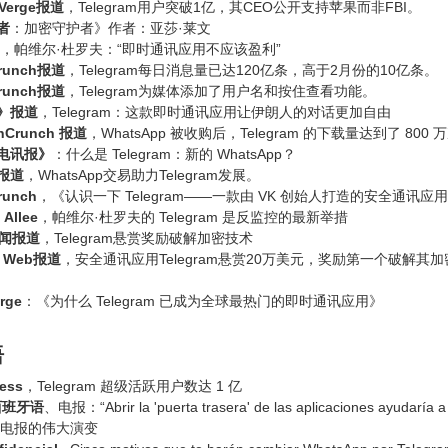
Verge报道
，Telegram用户突破1亿，其CEO公开支持苹果而非FBI。
者
：加密守护者》作者：亚莎·莱文
，帕维尔·杜罗夫：“即时通讯应用不应该盈利”
Crunch报道
，Telegram每日消息量已达120亿条，高于2月份的10亿条。
Crunch报道
，Telegram为媒体添加了用户名和按住查看功能。
》报道
，Telegram：这款即时通讯应用让伊朗人的对话更加自由
hCrunch 报道
，WhatsApp 被收购后，Telegram 的下载量达到了 800 
电讯报》
：什么是 Telegram：新的 WhatsApp？
报道
，WhatsApp交易助力Telegram发展。
runch
，《认识一下 Telegram——一款由 VK 创始人打造的安全通讯应
 Allee
，帕维尔·杜罗夫的 Telegram 是反监控的最新举措
新闻报道
，Telegram悬赏奖励破解加密技术
t Web报道
，安全通讯应用Telegram悬赏20万美元，奖励第一个破解其
rge
：《为什么 Telegram 已成为全球最热门的即时通讯应用》
语
ess
，Telegram 超级活跃用户数达 1 亿
西班牙语
、电报：“Abrir la 'puerta trasera' de las aplicaciones ayudar
,电报的伟大演变