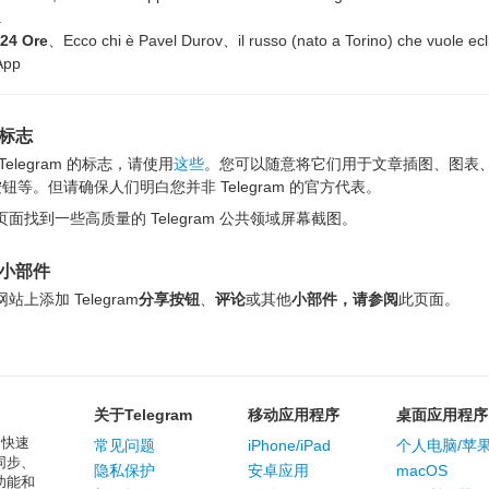
a
 24 Ore
、Ecco chi è Pavel Durov、il russo (nato a Torino) che vuole ecl
App
m 标志
elegram 的标志，请使用
这些
。您可以随意将它们用于文章插图、图表、
m”按钮等。但请确保人们明白您并非 Telegram 的官方代表。
面找到一些高质量的 Telegram 公共领域屏幕截图。
m 小部件
上添加 Telegram
分享按钮
、
评论
或其他
小部件，请参阅
此页面。
关于Telegram
移动应用程序
桌面应用程序
、快速
常见问题
iPhone/iPad
个人电脑/苹果电
同步、
隐私保护
安卓应用
macOS
功能和