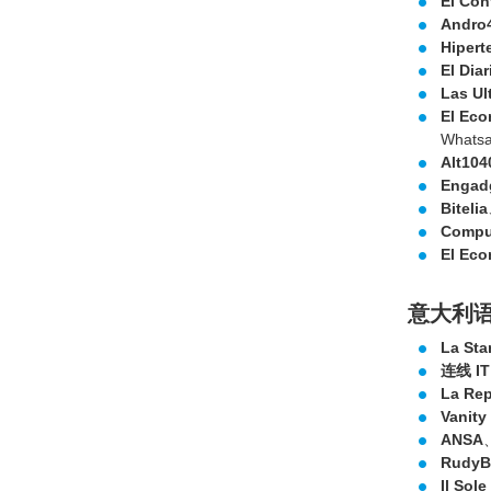
El Con
Andro4
Hipert
El Diar
Las Ul
El Eco
Whats
Alt104
Engad
Bitelia
Compu
El Eco
意大利
La St
连线 IT
La Rep
Vanity 
ANSA
RudyB
Il Sole