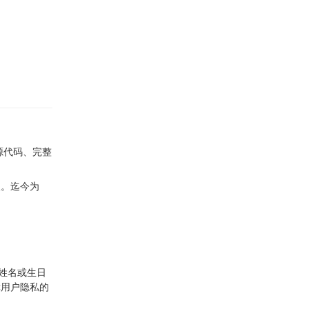
源代码、完整
人。迄今为
姓名或生日
障用户隐私的